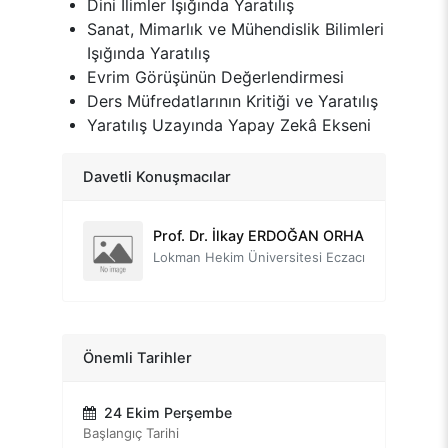
Dini İlimler Işığında Yaratılış
Sanat, Mimarlık ve Mühendislik Bilimleri
Işığında Yaratılış
Evrim Görüşünün Değerlendirmesi
Ders Müfredatlarının Kritiği ve Yaratılış
Prof. Dr. Nevzat TARHAN
Yaratılış Uzayında Yapay Zekâ Ekseni
Üsküdar Üniversitesi Kurucu Rektörü
Prof. Dr. Âdem TATLI
Davetli Konuşmacılar
Dumlupınar Üniversitesi Emekli Öğretim Üyesi
Prof. Dr. İlkay ERDOĞAN ORHAN
Lokman Hekim Üniversitesi Eczacılık Fakültesi
Prof. Dr. Kazım UYSAL
Dumlupınar Üniversitesi Eski Rektörü
Prof. Dr. Mehmet Hakkı ALMA
Önemli Tarihler
Iğdır Üniversitesi Rektörü
24 Ekim Perşembe
Prof. Dr. Şener DİLEK
Başlangıç Tarihi
İnönü Üniversitesi - Emekli Öğretim Üyesi