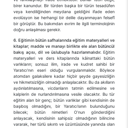
birer kanundur. Bir türden başka bir türün tesadüfen
veya kendiliğinden meydana geldiğini ifade eden
evolüsyon ise herhangi bir delile dayanmayan felsefî
bir görüştür. Bu bakımdan evrim ile ilgili terminolojinin
doğru anlaşılması gerekir.
6. Eğitimin bütün safhalarında eğitim materyalleri ve
kitaplar; madde ve manayı birlikte ele alan bütüncül
bakış açısı, dil ve üslubuyla hazırlanmalıdır.
Eğitim
materyalleri ve ders kitaplarında kâinattaki bütün
varlıkların; sonsuz ilim, irade ve kudret sahibi bir
Yaratıcı’nın eseri olduğu vurgulanmalıdır. Böylece
atomdan galaksilere kadar hiçbir şeyde gayesizliğin
ve hikmetsizliğin olmadığı anlaşılacaktır. Bu da akılların
aydınlatılmasına, vicdanların tatmin edilmesine ve
kalplerin de nurlandırılmasına vesile olacaktır. Bu tür
eğitim alan bir genç; bütün varlıklar gibi kendisinin de
başıboş olmadığını, bir Yaratıcı’sının bulunduğunu
bilecek; bütün nimetleri O’nun gönderdiğini
anlayacak, kendisinin sahipsiz olmadığının bilincine
vararak, her türlü sıkıntı ve üzüntüsünde yanında olan