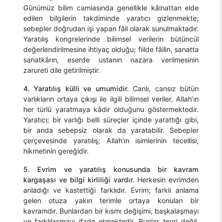
Günümüz bilim camiasında genellikle kâinattan elde
edilen bilgilerin takdiminde yaratıcı gizlenmekte;
sebepler doğrudan işi yapan fâil olarak sunulmaktadır.
Yaratılış kongrelerinde bilimsel verilerin bütüncül
değerlendirilmesine ihtiyaç olduğu; fiilde fâilin, sanatta
sanatkârın, eserde ustanın nazara verilmesinin
zarureti dile getirilmiştir.
4. Yaratılış külli ve umumidir.
Canlı, cansız bütün
varlıkların ortaya çıkışı ile ilgili bilimsel veriler, Allah’ın
her türlü yaratmaya kâdir olduğunu göstermektedir.
Yaratıcı; bir varlığı belli süreçler içinde yarattığı gibi,
bir anda sebepsiz olarak da yaratabilir. Sebepler
çerçevesinde yaratılış; Allah’ın isimlerinin tecellisi,
hikmetinin gereğidir.
5. Evrim ve yaratılış konusunda bir kavram
kargaşası ve bilgi kirliliği vardır.
Herkesin evrimden
anladığı ve kastettiği farklıdır. Evrim; farklı anlama
gelen otuza yakın terimle ortaya konulan bir
kavramdır. Bunlardan bir kısmı değişimi, başkalaşmayı
ve farklılaşmayı ifade etmektedir. Bunlar teori değil,