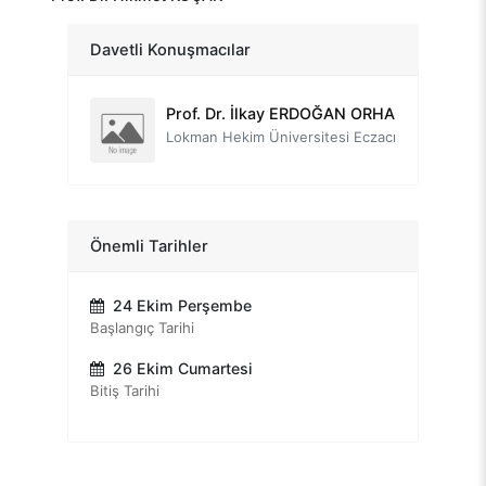
Üsküdar Üniversitesi Kurucu Rektörü
Prof. Dr. Âdem TATLI
Davetli Konuşmacılar
Dumlupınar Üniversitesi Emekli Öğretim Üyesi
Prof. Dr. İlkay ERDOĞAN ORHAN
Lokman Hekim Üniversitesi Eczacılık Fakültesi
Prof. Dr. Kazım UYSAL
Dumlupınar Üniversitesi Eski Rektörü
Prof. Dr. Mehmet Hakkı ALMA
Önemli Tarihler
Iğdır Üniversitesi Rektörü
24 Ekim Perşembe
Prof. Dr. Şener DİLEK
Başlangıç Tarihi
İnönü Üniversitesi - Emekli Öğretim Üyesi
26 Ekim Cumartesi
Prof. Dr. Ömer AKIN
Bitiş Tarihi
Matematikçiler Derneği Onursal Başkanı
Prof.Dr. Arif Ali NAYED
Libya İleri Araştırmalar Enstitüsü ve Kelam Araştırma ve Medya Başkanı