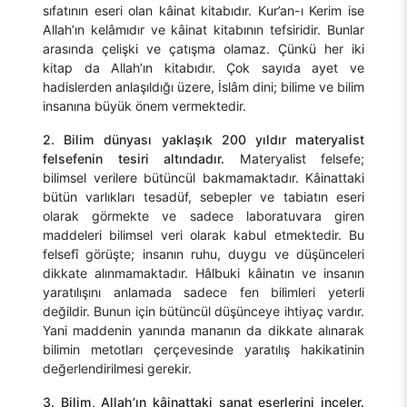
sıfatının eseri olan kâinat kitabıdır. Kur’an-ı Kerim ise
Allah’ın kelâmıdır ve kâinat kitabının tefsiridir. Bunlar
arasında çelişki ve çatışma olamaz. Çünkü her iki
kitap da Allah’ın kitabıdır. Çok sayıda ayet ve
hadislerden anlaşıldığı üzere, İslâm dini; bilime ve bilim
insanına büyük önem vermektedir.
2. Bilim dünyası yaklaşık 200 yıldır materyalist
felsefenin tesiri altındadır.
Materyalist felsefe;
bilimsel verilere bütüncül bakmamaktadır. Kâinattaki
bütün varlıkları tesadüf, sebepler ve tabiatın eseri
olarak görmekte ve sadece laboratuvara giren
maddeleri bilimsel veri olarak kabul etmektedir. Bu
felsefî görüşte; insanın ruhu, duygu ve düşünceleri
dikkate alınmamaktadır. Hâlbuki kâinatın ve insanın
yaratılışını anlamada sadece fen bilimleri yeterli
değildir. Bunun için bütüncül düşünceye ihtiyaç vardır.
Yani maddenin yanında mananın da dikkate alınarak
bilimin metotları çerçevesinde yaratılış hakikatinin
değerlendirilmesi gerekir.
3. Bilim, Allah’ın kâinattaki sanat eserlerini inceler.