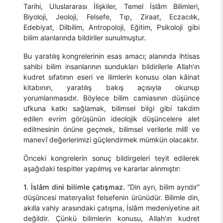
Tarihi, Uluslararası İlişkiler, Temel İslâm Bilimleri,
Biyoloji, Jeoloji, Felsefe, Tıp, Ziraat, Eczacılık,
Edebiyat, Dilbilim, Antropoloji, Eğitim, Psikoloji gibi
bilim alanlarında bildiriler sunulmuştur.
Bu yaratılış kongrelerinin esas amacı; alanında ihtisas
sahibi bilim insanlarının sundukları bildirilerle Allah’ın
kudret sıfatının eseri ve ilimlerin konusu olan kâinat
kitabının, yaratılış bakış açısıyla okunup
yorumlanmasıdır. Böylece bilim camiasının düşünce
ufkuna katkı sağlamak, bilimsel bilgi gibi takdim
edilen evrim görüşünün ideolojik düşüncelere alet
edilmesinin önüne geçmek, bilimsel verilerle millî ve
manevî değerlerimizi güçlendirmek mümkün olacaktır.
Önceki kongrelerin sonuç bildirgeleri teyit edilerek
aşağıdaki tespitler yapılmış ve kararlar alınmıştır:
1. İslâm dini bilimle çatışmaz.
“Din ayrı, bilim ayrıdır”
düşüncesi materyalist felsefenin ürünüdür. Bilimle din,
akılla vahiy arasındaki çatışma, İslâm medeniyetine ait
değildir. Çünkü bilimlerin konusu, Allah’ın kudret