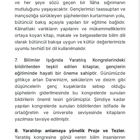
ve her şeye sözü geçen bir İlâha sığınmanın
mutluluğunu yaşayacaktır. Gençlerimizi taassuptan ve
inançsızlığa sürükleyen şüphelerden kurtarmanın yolu,
bütüncül bakış açısıyla yapılan bir eğitime bağlıdır.
Kâinattaki varlıkların yapılarını ve mükemmelliklerini
ortaya koyan kitap, makale ve belgesellerde bilim dili
olarak bütüncül bakışa uygun ve kültür değerlerimizle
uyumlu tevhidî bir dil kullanılmalıdır.
7. Bilimler Işığında Yaratılış Kongrelerindeki
bildirilerden teşkil edilen kitaplar, gençlerin
eğitiminde hayati bir öneme sahiptir
. Günümüzde
gittikçe artan Darwinizm, sekülerizm ve deizm gibi
düşüncelerin genç kuşaklarda sebep olduğu
şüphelerin giderilmesinde bu kongrelerde sunulan
bildirilerin önemli tesiri görülmüştür. Şimdiye kadar
yapılan kongrelerde sunulan bildirilerden istifade ile
ortaöğretim ve üniversite seviyesinde kitapların
yazılması tavsiye edilmiştir.
8.
Yaratılışı anlamaya yönelik Proje ve Tezler.
Yaratılış kongresine gönül veren bilim insanlarının