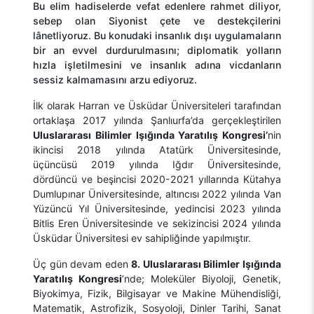
Bu elim hadiselerde vefat edenlere rahmet diliyor,
sebep olan Siyonist çete ve destekçilerini
lânetliyoruz. Bu konudaki insanlık dışı uygulamaların
bir an evvel durdurulmasını; diplomatik yolların
hızla işletilmesini ve insanlık adına vicdanların
sessiz kalmamasını arzu ediyoruz.
İlk olarak Harran ve Üsküdar Üniversiteleri tarafından
ortaklaşa 2017 yılında Şanlıurfa’da gerçekleştirilen
Uluslararası Bilimler Işığında Yaratılış Kongresi’
nin
ikincisi 2018 yılında Atatürk Üniversitesinde,
üçüncüsü 2019 yılında Iğdır Üniversitesinde,
dördüncü ve beşincisi 2020-2021 yıllarında Kütahya
Dumlupınar Üniversitesinde, altıncısı 2022 yılında Van
Yüzüncü Yıl Üniversitesinde, yedincisi 2023 yılında
Bitlis Eren Üniversitesinde ve sekizincisi 2024 yılında
Üsküdar Üniversitesi ev sahipliğinde yapılmıştır.
Üç gün devam eden
8.
Uluslararası Bilimler Işığında
Yaratılış Kongresi
’nde; Moleküler Biyoloji, Genetik,
Biyokimya, Fizik, Bilgisayar ve Makine Mühendisliği,
Matematik, Astrofizik, Sosyoloji, Dinler Tarihi, Sanat